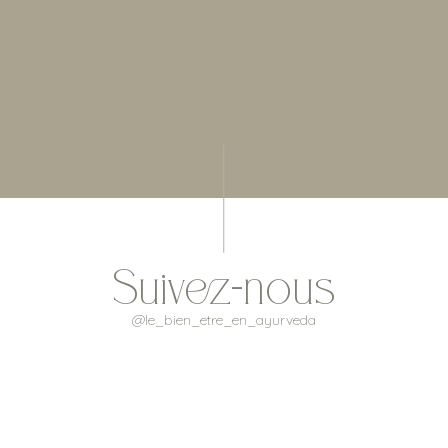
Suivez-nous
@le_bien_etre_en_ayurveda